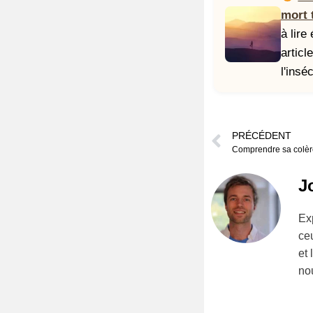
mort 
à lire
articl
l'inséc
PRÉCÉDENT
Comprendre sa colère 
J
Ex
ceu
et 
no