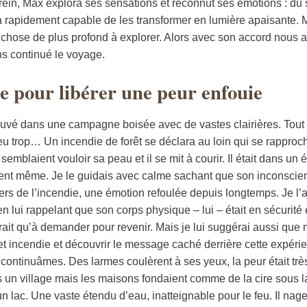
rein, Max explora ses sensations et reconnut ses émotions : du s
la rapidement capable de les transformer en lumière apaisante. 
ue chose de plus profond à explorer. Alors avec son accord nous 
ns continué le voyage.
 pour libérer une peur enfouie
rouvé dans une campagne boisée avec de vastes clairières. Tout
eu trop… Un incendie de forêt se déclara au loin qui se rappr
emblaient vouloir sa peau et il se mit à courir. Il était dans un éta
nt même. Je le guidais avec calme sachant que son inconscient l
ers de l’incendie, une émotion refoulée depuis longtemps. Je 
n lui rappelant que son corps physique – lui – était en sécurité e
ffirait qu’à demander pour revenir. Mais je lui suggérai aussi qu
t incendie et découvrir le message caché derrière cette expérie
s continuâmes. Des larmes coulèrent à ses yeux, la peur était très
 un village mais les maisons fondaient comme de la cire sous l
 lac. Une vaste étendu d’eau, inatteignable pour le feu. Il nage