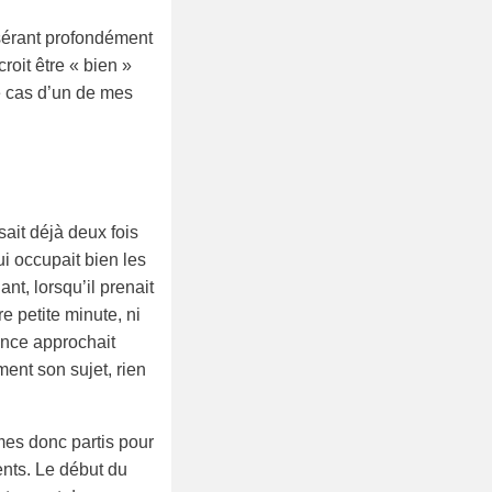
nsérant profondément
roit être « bien »
le cas d’un de mes
sait déjà deux fois
ui occupait bien les
t, lorsqu’il prenait
e petite minute, ni
ance approchait
ment son sujet, rien
es donc partis pour
nts. Le début du