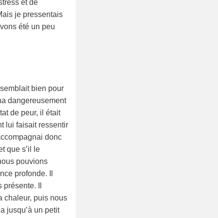
tress et de
Mais je pressentais
avons été un peu
 semblait bien pour
ocha dangereusement
t de peur, il était
ui faisait ressentir
l’accompagnai donc
t que s’il le
e nous pouvions
nce profonde. Il
 présente. Il
a chaleur, puis nous
a jusqu’à un petit