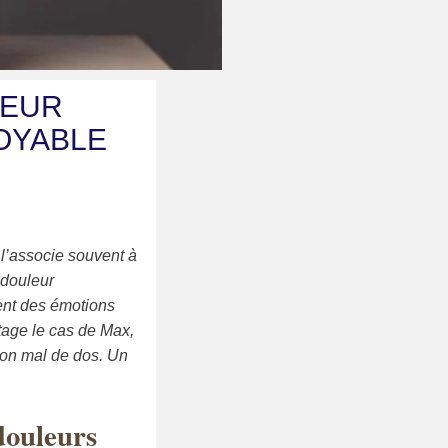
LEUR
OYABLE
 l’associe souvent à
 douleur
ent des émotions
tage le cas de Max,
son mal de dos. Un
 douleurs