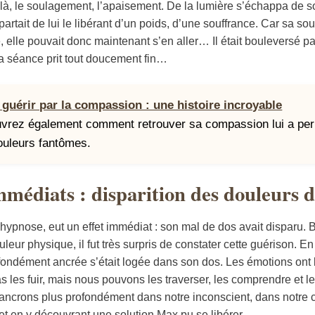
 là, le soulagement, l’apaisement. De la lumière s’échappa de s
artait de lui le libérant d’un poids, d’une souffrance. Car sa sou
, elle pouvait donc maintenant s’en aller… Il était bouleversé par
 la séance prit tout doucement fin…
 guérir par la compassion : une histoire incroyable
vrez également comment retrouver sa compassion lui a per
ouleurs fantômes.
mmédiats : disparition des douleurs d
’hypnose, eut un effet immédiat : son mal de dos avait disparu. B
leur physique, il fut très surpris de constater cette guérison. En 
fondément ancrée s’était logée dans son dos. Les émotions ont l
les fuir, mais nous pouvons les traverser, les comprendre et le
 ancrons plus profondément dans notre inconscient, dans notre c
et en y découvrant une solution Max pu se libérer.