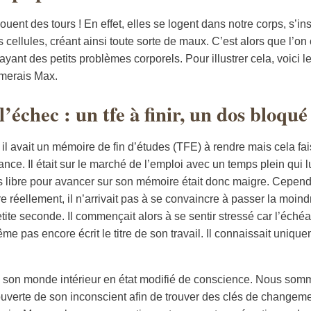
uent des tours ! En effet, elles se logent dans notre corps, s’i
cellules, créant ainsi toute sorte de maux. C’est alors que l’on c
 ayant des petits problèmes corporels. Pour illustrer cela, voici 
mmerais Max.
’échec : un tfe à finir, un dos bloqué
 il avait un mémoire de fin d’études (TFE) à rendre mais cela fai
éance. Il était sur le marché de l’emploi avec un temps plein qui l
 libre pour avancer sur son mémoire était donc maigre. Cependan
e réellement, il n’arrivait pas à se convaincre à passer la moindr
ite seconde. Il commençait alors à se sentir stressé car l’éché
ême pas encore écrit le titre de son travail. Il connaissait unique
son monde intérieur en état modifié de conscience. Nous somm
uverte de son inconscient afin de trouver des clés de changeme