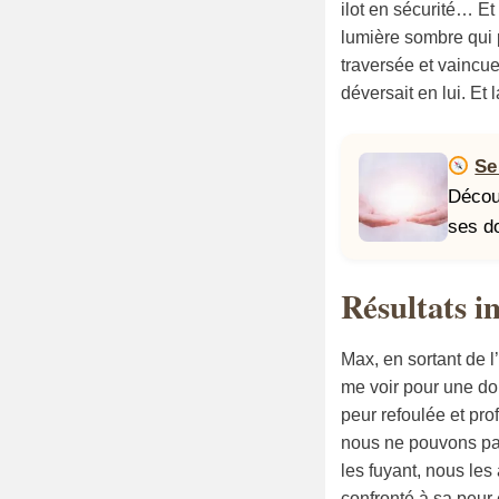
ilot en sécurité… Et
lumière sombre qui p
traversée et vaincue
déversait en lui. Et
Se
Décou
ses d
Résultats i
Max, en sortant de l
me voir pour une dou
peur refoulée et pro
nous ne pouvons pas 
les fuyant, nous les
confronté à sa peur 