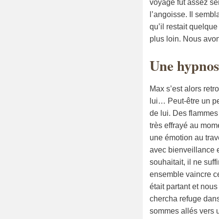
voyage fut assez se
l’angoisse. Il semb
qu’il restait quelq
plus loin. Nous avo
Une hypnose
Max s’est alors ret
lui… Peut-être un p
de lui. Des flammes s
très effrayé au mome
une émotion au trav
avec bienveillance e
souhaitait, il ne su
ensemble vaincre ce
était partant et nou
chercha refuge dans
sommes allés vers un