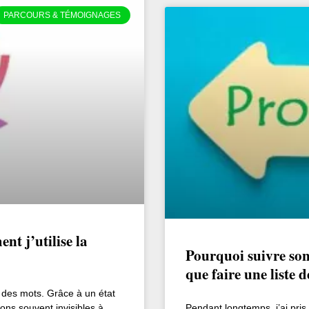
PARCOURS & TÉMOIGNAGES
nt j’utilise la
Pourquoi suivre son 
que faire une liste 
à des mots. Grâce à un état
ions souvent invisibles à
Pendant longtemps, j’ai pri