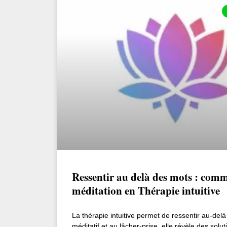
Ressentir au delà des mots : comme
méditation en Thérapie intuitive
La thérapie intuitive permet de ressentir au-del
méditatif et au lâcher-prise, elle révèle des solut